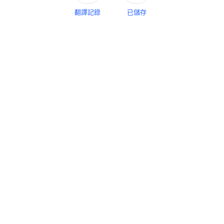
側邊面板
翻譯記錄
已儲存